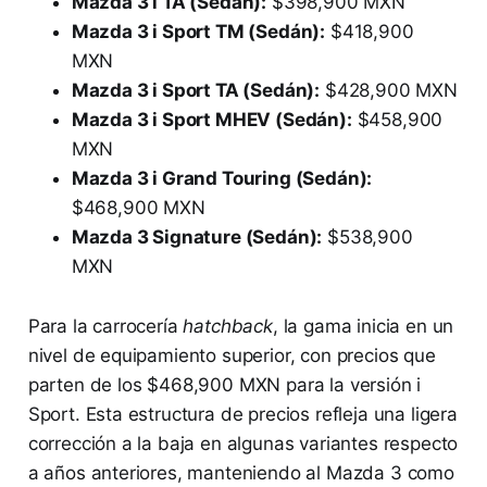
Mazda 3 i TA (Sedán):
$398,900 MXN
Mazda 3 i Sport TM (Sedán):
$418,900
MXN
Mazda 3 i Sport TA (Sedán):
$428,900 MXN
Mazda 3 i Sport MHEV (Sedán):
$458,900
MXN
Mazda 3 i Grand Touring (Sedán):
$468,900 MXN
Mazda 3 Signature (Sedán):
$538,900
MXN
Para la carrocería
hatchback
, la gama inicia en un
nivel de equipamiento superior, con precios que
parten de los $468,900 MXN para la versión i
Sport. Esta estructura de precios refleja una ligera
corrección a la baja en algunas variantes respecto
a años anteriores, manteniendo al Mazda 3 como