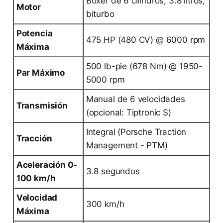
Bóxer de 6 cilindros, 3.8 litros,
Motor
biturbo
Potencia
475 HP (480 CV) @ 6000 rpm
Máxima
500 lb-pie (678 Nm) @ 1950-
Par Máximo
5000 rpm
Manual de 6 velocidades
Transmisión
(opcional: Tiptronic S)
Integral (Porsche Traction
Tracción
Management - PTM)
Aceleración 0-
3.8 segundos
100 km/h
Velocidad
300 km/h
Máxima