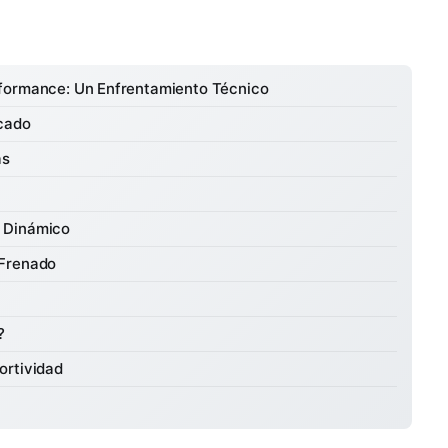
rformance: Un Enfrentamiento Técnico
rcado
as
 Dinámico
 Frenado
?
ortividad