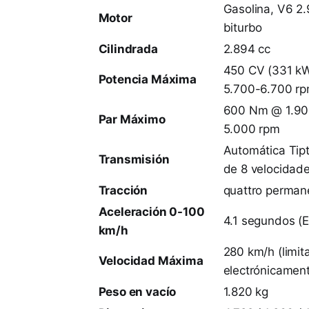
Gasolina, V6 2
Motor
biturbo
Cilindrada
2.894 cc
450 CV (331 k
Potencia Máxima
5.700-6.700 r
600 Nm @ 1.90
Par Máximo
5.000 rpm
Automática Tipt
Transmisión
de 8 velocidad
Tracción
quattro perman
Aceleración 0-100
4.1 segundos (E
km/h
280 km/h (limit
Velocidad Máxima
electrónicamen
Peso en vacío
1.820 kg