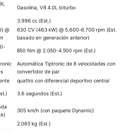
.9L
Gasolina, V8 4.0L biturbo
3.996 cc (Est.)
W) @
630 CV (463 kW) @ 5.600-6.700 rpm (Est.
pm
basado en generación anterior)
0-
850 Nm @ 2.050-4.500 rpm (Est.)
ronic
Automática Tiptronic de 8 velocidades con
es
convertidor de par
ente
quattro con diferencial deportivo central
st.)
3.6 segundos (Est.)
ada
305 km/h (con paquete Dynamic)
te)
2.065 kg (Est.)