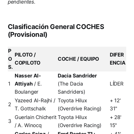
pendientes.
Clasificación General COCHES
(Provisional)
P
PILOTO /
DIFER
O
COCHE / EQUIPO
COPILOTO
ENCIA
S.
Nasser Al-
Dacia Sandrider
1
Attiyah
/ E.
(The Dacia
LÍDER
Boulanger
Sandriders)
Yazeed Al-Rajhi /
Toyota Hilux
+ 12'
2
T. Gottschalk
(Overdrive Racing)
31"
Guerlain Chicherit
Toyota Hilux
+ 28'
3
/ A. Winocq
(Overdrive Racing)
15"
Carlos Sainz
/
Ford Raptor T1+
+ 41'