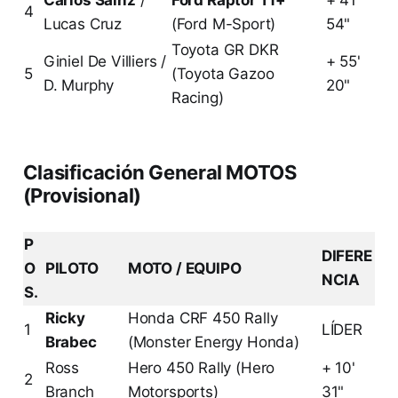
4
Lucas Cruz
(Ford M-Sport)
54"
Toyota GR DKR
Giniel De Villiers /
+ 55'
5
(Toyota Gazoo
D. Murphy
20"
Racing)
Clasificación General MOTOS
(Provisional)
P
DIFERE
O
PILOTO
MOTO / EQUIPO
NCIA
S.
Ricky
Honda CRF 450 Rally
1
LÍDER
Brabec
(Monster Energy Honda)
Ross
Hero 450 Rally (Hero
+ 10'
2
Branch
Motorsports)
31"