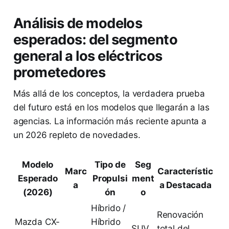
Análisis de modelos
esperados: del segmento
general a los eléctricos
prometedores
Más allá de los conceptos, la verdadera prueba
del futuro está en los modelos que llegarán a las
agencias. La información más reciente apunta a
un 2026 repleto de novedades.
Modelo
Tipo de
Seg
Marc
Característic
Esperado
Propulsi
ment
a
a Destacada
(2026)
ón
o
Híbrido /
Renovación
Mazda CX-
Híbrido
SUV
total del