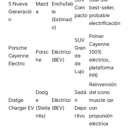
5 Nueva
Mazd
Enchufab
Com
best-seller,
Generació
a
le
pacto
probable
n
(Estimad
electrificación
o)
Primer
SUV
Cayenne
Porsche
Gran
Porsc
Eléctrico
100%
Cayenne
de
he
(BEV)
eléctrico,
Electric
de
plataforma
Lujo
PPE
Reinvención
Dodg
Sedá
del icono
Dodge
e
Eléctrico
n
muscle car
Charger EV
(Stella
(BEV)
Depo
con
ntis)
rtivo
propulsión
eléctrica