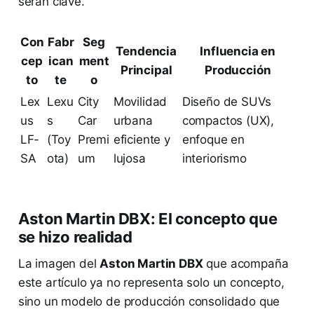
serán clave.
Con
Fabr
Seg
Tendencia
Influencia en
cep
ican
ment
Principal
Producción
to
te
o
Lex
Lexu
City
Movilidad
Diseño de SUVs
us
s
Car
urbana
compactos (UX),
LF-
(Toy
Premi
eficiente y
enfoque en
SA
ota)
um
lujosa
interiorismo
Aston Martin DBX: El concepto que
se hizo realidad
La imagen del
Aston Martin DBX
que acompaña
este artículo ya no representa solo un concepto,
sino un modelo de producción consolidado que