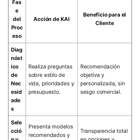
Fas
e
Beneficio para el
del
Acción de KAI
Cliente
Proc
eso
Diag
nóst
ico
Realiza preguntas
Recomendación
de
sobre estilo de
objetiva y
Nec
vida, prioridades y
personalizada, sin
esid
presupuesto.
sesgo comercial.
ade
s
Sele
Presenta modelos
cció
Transparencia total
recomendados y
n y
en opciones y