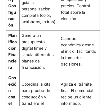
guía la
Con
precios. Control
personalización
figu
total sobre la
completa (color,
raci
elección.
acabados, extras).
ón
Plan
Genera un
Claridad
ifica
presupuesto
económica desde
ción
digital firme y
el inicio, facilitando
Fina
simula diferentes
la toma de
ncie
planes de
decisiones.
ra
financiación.
Con
exió
Coordina la cita
Agiliza el trámite
n
para prueba de
final. El comercial
con
conducción y
recibe un cliente
el
transfiere el
informado,