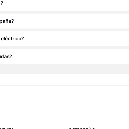
O?
spaña?
eléctrico?
udas?