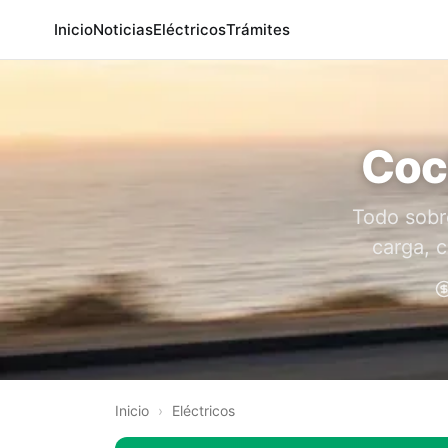
Inicio
Noticias
Eléctricos
Trámites
Coc
Todo sobr
carga, c
Inicio
›
Eléctricos