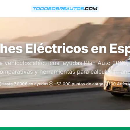
hes Eléctricos en Es
e vehículos eléctricos: ayudas Plan Auto 2030,
omparativas y herramientas para calcular tu aho
Hasta 7.000€ en ayudas
+53.000 puntos de carga
100 Artícul