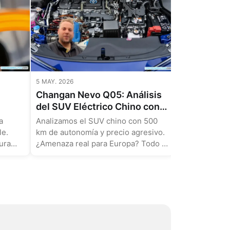
CaixaBank:
2% de Boni
Analizamos e
Coches EC
de CaixaBank:
TIN para coc
¿Ahorro real?
5 MAY. 2026
Changan Nevo Q05: Análisis
del SUV Eléctrico Chino con
500 km de Autonomía
a
Analizamos el SUV chino con 500
 en
le.
km de autonomía y precio agresivo.
ura
¿Amenaza real para Europa? Todo lo
que debes saber....