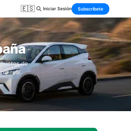
🇪🇸
Iniciar Sesión
Subscríbete
paña
 puntos de
rro real.
os