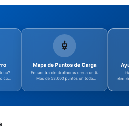
rro
Mapa de Puntos de Carga
Ay
trico?
Encuentra electrolineras cerca de ti.
H
co con
Más de 53.000 puntos en toda
eléctr
.
España.
s