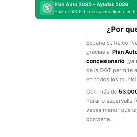
Plan Auto 2030 - Ayudas 2026
Hasta 7.000€ de descuento directo en tu
¿Por qué
España se ha conver
gracias al
Plan Aut
concesionario
(ya 
de la DGT permite a
en todos los munic
Con más de
53.000
horario supervalle 
veces menor que uno
conviene.