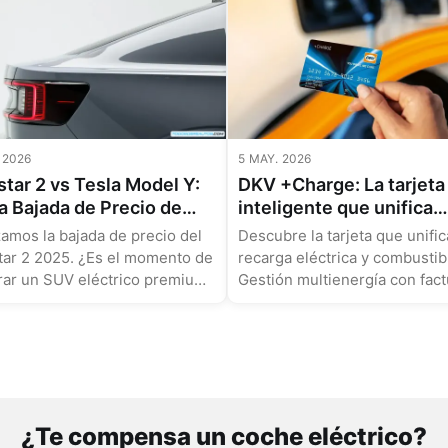
 2026
5 MAY. 2026
star 2 vs Tesla Model Y:
DKV +Charge: La tarjeta
la Bajada de Precio de
inteligente que unifica
 el Momento para el SUV
recarga eléctrica y
zamos la bajada de precio del
Descubre la tarjeta que unific
trico Premium?
combustible para flotas
tar 2 2025. ¿Es el momento de
recarga eléctrica y combustib
España
ar un SUV eléctrico premium?
Gestión multienergía con fact
rativa con Tesla Model Y....
única. Desde 20€/año....
¿Te compensa un coche eléctrico?