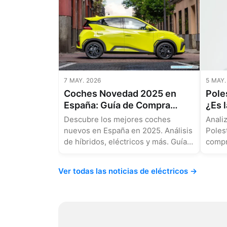
7 MAY. 2026
5 MAY.
Coches Novedad 2025 en
Pole
España: Guía de Compra
¿Es 
Experta con los Modelos Más
2025
Descubre los mejores coches
Anali
Vendidos y Eficientes
Eléc
nuevos en España en 2025. Análisis
Poles
de híbridos, eléctricos y más. Guía
compr
experta para acertar con tu
Compa
compra....
Ver todas las noticias de eléctricos →