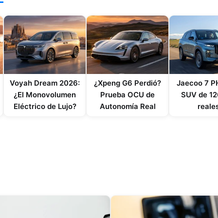
Voyah Dream 2026:
¿Xpeng G6 Perdió?
Jaecoo 7 PH
¿El Monovolumen
Prueba OCU de
SUV de 1
Eléctrico de Lujo?
Autonomía Real
reale