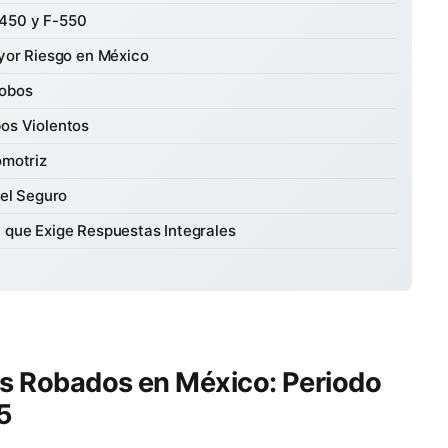
-450 y F-550
yor Riesgo en México
Robos
os Violentos
omotriz
del Seguro
 que Exige Respuestas Integrales
ás Robados en México: Periodo
5