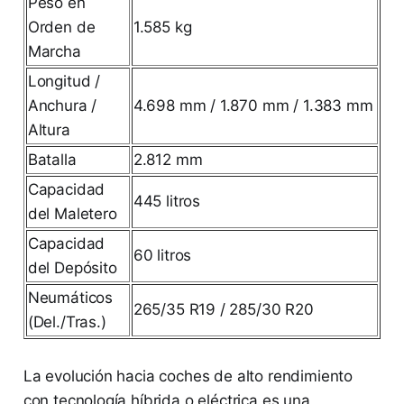
Peso en
Orden de
1.585 kg
Marcha
Longitud /
Anchura /
4.698 mm / 1.870 mm / 1.383 mm
Altura
Batalla
2.812 mm
Capacidad
445 litros
del Maletero
Capacidad
60 litros
del Depósito
Neumáticos
265/35 R19 / 285/30 R20
(Del./Tras.)
La evolución hacia coches de alto rendimiento
con tecnología híbrida o eléctrica es una