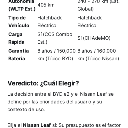
Autonomía
240 - 270 km (Est.
405 km
(WLTP Est.)
Global)
Tipo de
Hatchback
Hatchback
Vehículo
Eléctrico
Eléctrico
Carga
Sí (CCS Combo
Sí (CHAdeMO)
Rápida
Est.)
Garantía
8 años / 150,000
8 años / 160,000
Batería
km (Típico BYD)
km (Típico Nissan)
Veredicto: ¿Cuál Elegir?
La decisión entre el BYD e2 y el Nissan Leaf se
define por las prioridades del usuario y su
contexto de uso.
Elija el
Nissan Leaf
si: Su presupuesto es el factor