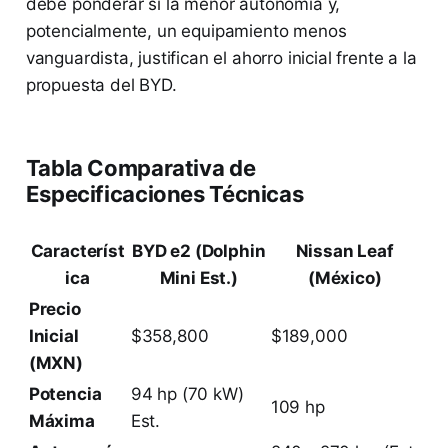
debe ponderar si la menor autonomía y,
potencialmente, un equipamiento menos
vanguardista, justifican el ahorro inicial frente a la
propuesta del BYD.
Tabla Comparativa de
Especificaciones Técnicas
Característ
BYD e2 (Dolphin
Nissan Leaf
ica
Mini Est.)
(México)
Precio
Inicial
$358,800
$189,000
(MXN)
Potencia
94 hp (70 kW)
109 hp
Máxima
Est.