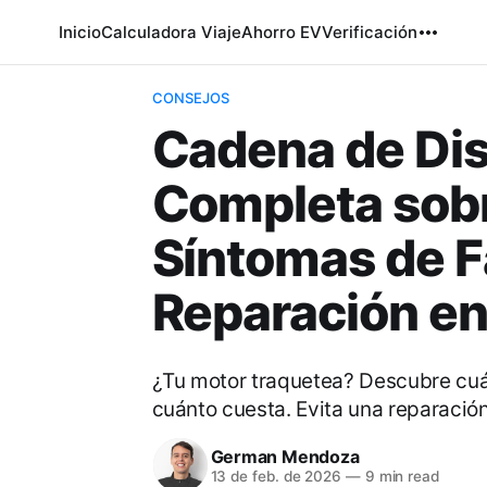
Inicio
Calculadora Viaje
Ahorro EV
Verificación
CONSEJOS
Cadena de Dis
Completa sob
Síntomas de F
Reparación e
¿Tu motor traquetea? Descubre cuá
cuánto cuesta. Evita una reparación
German Mendoza
13 de feb. de 2026
—
9 min read