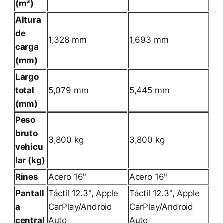
(m³)
Altura
de
1,328 mm
1,693 mm
carga
(mm)
Largo
total
5,079 mm
5,445 mm
(mm)
Peso
bruto
3,800 kg
3,800 kg
vehicu
lar (kg)
Rines
Acero 16"
Acero 16"
Pantall
Táctil 12.3", Apple
Táctil 12.3", Apple
a
CarPlay/Android
CarPlay/Android
central
Auto
Auto