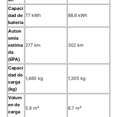
Capaci
dad de
77 kWh
88.8 kWh
batería
Auton
omía
estima
277 km
302 km
da
(EPA)
Capaci
dad de
1,480 kg
1,305 kg
carga
(kg)
Volum
en de
5.9 m³
8.7 m³
carga