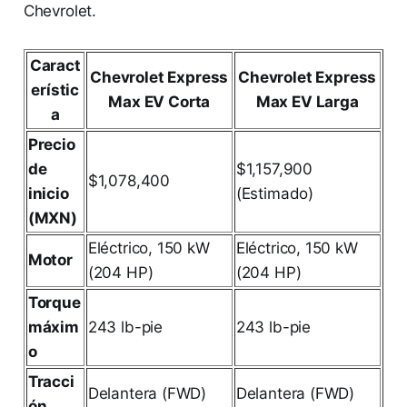
Chevrolet.
Caract
Chevrolet Express
Chevrolet Express
erístic
Max EV Corta
Max EV Larga
a
Precio
de
$1,157,900
$1,078,400
inicio
(Estimado)
(MXN)
Eléctrico, 150 kW
Eléctrico, 150 kW
Motor
(204 HP)
(204 HP)
Torque
máxim
243 lb-pie
243 lb-pie
o
Tracci
Delantera (FWD)
Delantera (FWD)
ón