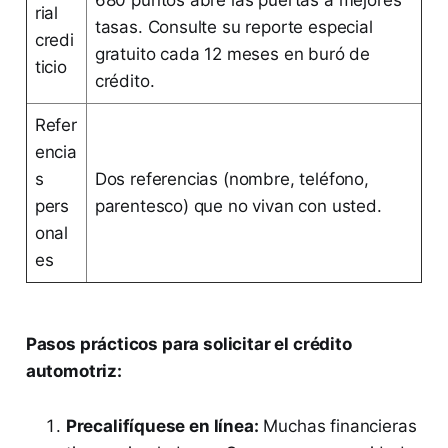
680 puntos abre las puertas a mejores
rial
tasas. Consulte su reporte especial
credi
gratuito cada 12 meses en buró de
ticio
crédito.
Refer
encia
s
Dos referencias (nombre, teléfono,
pers
parentesco) que no vivan con usted.
onal
es
Pasos prácticos para solicitar el crédito
automotriz:
Precalifíquese en línea:
Muchas financieras