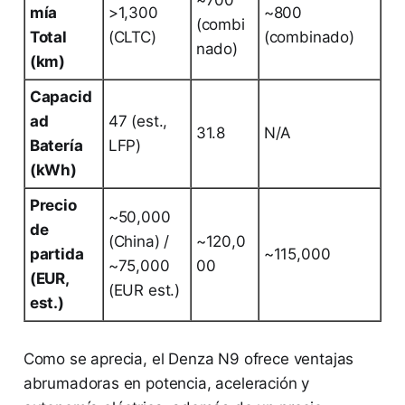
mía
>1,300
~800
(combi
Total
(CLTC)
(combinado)
nado)
(km)
Capacid
ad
47 (est.,
31.8
N/A
Batería
LFP)
(kWh)
Precio
~50,000
de
(China) /
~120,0
partida
~115,000
~75,000
00
(EUR,
(EUR est.)
est.)
Como se aprecia, el Denza N9 ofrece ventajas
abrumadoras en potencia, aceleración y