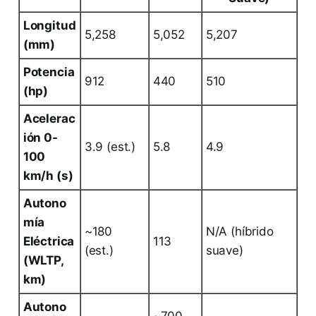
Longitud
5,258
5,052
5,207
(mm)
Potencia
912
440
510
(hp)
Acelerac
ión 0-
3.9 (est.)
5.8
4.9
100
km/h (s)
Autono
mía
~180
N/A (híbrido
Eléctrica
113
(est.)
suave)
(WLTP,
km)
Autono
~700