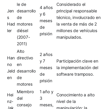
le de
Considerado el
4 años
Jen
desarrollo
principal responsable
y 6
s
de
técnico, involucrado en
meses
Had
motores
la venta de más de 2
de
ler
diésel
millones de vehículos
prisión
(2007-
manipulados.
2011)
Alto
2 años
Han
directivo
y 7
Participación clave en
no
en
meses
la implementación del
Jeld
desarrollo
de
software tramposo.
en
de
prisión
motores
Miembro
1 año y
Hei
Conocimiento a alto
del
3
nz-
nivel de la
consejo
meses,
Jak
manipulación; la