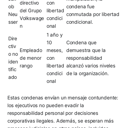
directivo
con
ob
condena fue
del Grupo
libertad
Neu
conmutada por libertad
Volkswage
condici
sser
condicional.
n
onal
1 año y
Dire
10
Condena que
ctiv
Empleado
meses,
demuestra que la
o no
de menor
con
responsabilidad
iden
rango
libertad
alcanzó varios niveles
tific
condici
de la organización.
ado
onal
Estas condenas envían un mensaje contundente:
los ejecutivos no pueden evadir la
responsabilidad personal por decisiones
corporativas ilegales. Además, se esperan más