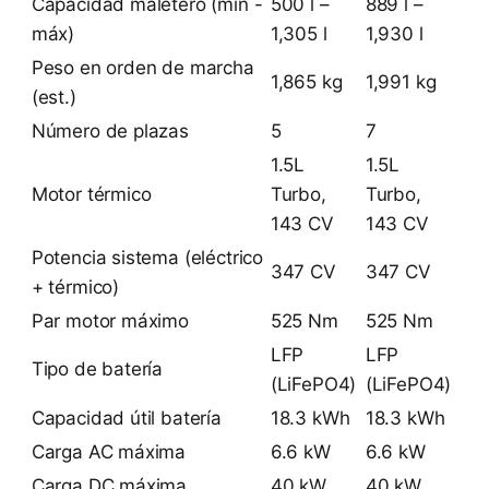
Capacidad maletero (mín -
500 l –
889 l –
máx)
1,305 l
1,930 l
Peso en orden de marcha
1,865 kg
1,991 kg
(est.)
Número de plazas
5
7
1.5L
1.5L
Motor térmico
Turbo,
Turbo,
143 CV
143 CV
Potencia sistema (eléctrico
347 CV
347 CV
+ térmico)
Par motor máximo
525 Nm
525 Nm
LFP
LFP
Tipo de batería
(LiFePO4)
(LiFePO4)
Capacidad útil batería
18.3 kWh
18.3 kWh
Carga AC máxima
6.6 kW
6.6 kW
Carga DC máxima
40 kW
40 kW