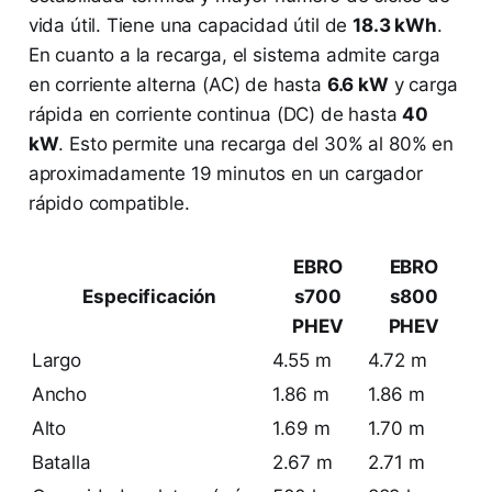
vida útil. Tiene una capacidad útil de
18.3 kWh
.
En cuanto a la recarga, el sistema admite carga
en corriente alterna (AC) de hasta
6.6 kW
y carga
rápida en corriente continua (DC) de hasta
40
kW
. Esto permite una recarga del 30% al 80% en
aproximadamente 19 minutos en un cargador
rápido compatible.
EBRO
EBRO
Especificación
s700
s800
PHEV
PHEV
Largo
4.55 m
4.72 m
Ancho
1.86 m
1.86 m
Alto
1.69 m
1.70 m
Batalla
2.67 m
2.71 m