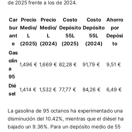
de 2025 frente a los de 2024.
Car
Precio
Precio
Costo
Costo
Ahorro
bur
Medio/
Medio/
Depósito
Depósito
por
ant
L
L
55L
55L
Depósi
e
(2025)
(2024)
(2025)
(2024)
to
Gas
olin
1,496 €
1,669 €
82,28 €
91,79 €
9,51 €
a
95
Dié
1,414 €
1,532 €
77,77 €
84,26 €
6,49 €
sel
La gasolina de 95 octanos ha experimentado una
disminución del 10.42%, mientras que el diésel ha
bajado un 9.36%. Para un depósito medio de 55