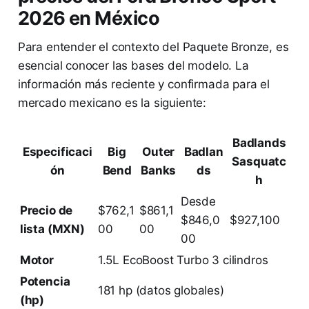
2026 en México
Para entender el contexto del Paquete Bronze, es
esencial conocer las bases del modelo. La
información más reciente y confirmada para el
mercado mexicano es la siguiente:
Badlands
Especificaci
Big
Outer
Badlan
Sasquatc
ón
Bend
Banks
ds
h
Desde
Precio de
$762,1
$861,1
$846,0
$927,100
lista (MXN)
00
00
00
Motor
1.5L EcoBoost Turbo 3 cilindros
Potencia
181 hp (datos globales)
(hp)