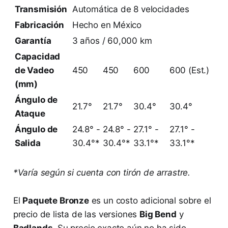
Transmisión
Automática de 8 velocidades
Fabricación
Hecho en México
Garantía
3 años / 60,000 km
Capacidad
de Vadeo
450
450
600
600 (Est.)
(mm)
Ángulo de
21.7°
21.7°
30.4°
30.4°
Ataque
Ángulo de
24.8° -
24.8° -
27.1° -
27.1° -
Salida
30.4°*
30.4°*
33.1°*
33.1°*
*Varía según si cuenta con tirón de arrastre.
El
Paquete Bronze
es un costo adicional sobre el
precio de lista de las versiones
Big Bend
y