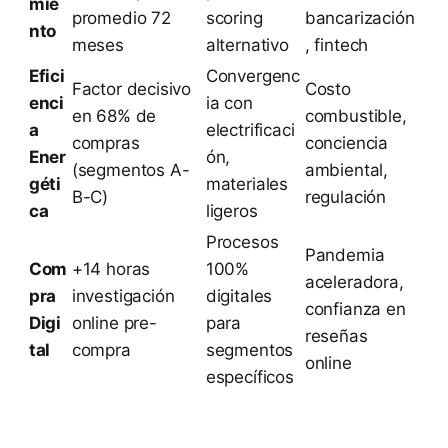
mie
promedio 72
scoring
bancarización
nto
meses
alternativo
, fintech
Efici
Convergenc
Factor decisivo
Costo
enci
ia con
en 68% de
combustible,
a
electrificaci
compras
conciencia
Ener
ón,
(segmentos A-
ambiental,
géti
materiales
B-C)
regulación
ca
ligeros
Procesos
Pandemia
Com
+14 horas
100%
aceleradora,
pra
investigación
digitales
confianza en
Digi
online pre-
para
reseñas
tal
compra
segmentos
online
específicos