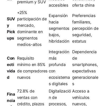
premium y SUV
accesibles
oferta china
+25%
Expansión
Preferencias
SUV
participación de
hacia
familiares,
y
mercado,
segmentos
percepción de
Pick
dominante en
bajos,
seguridad,
ups
segmentos
hibridación
estatus
medios-altos
Integración
Dependencia
Con
Requisito
más
de
ecti
mínimo en 85%
profunda
smartphones,
vida
de compradores
con
expectativas
d
nuevos
ecosistema
generacionale
s digitales
s
72.8% de
Digitalizació
Acceso a
Fina
ventas con
n de
vehículos
ncia
crédito, plazos
procesos,
nuevos,