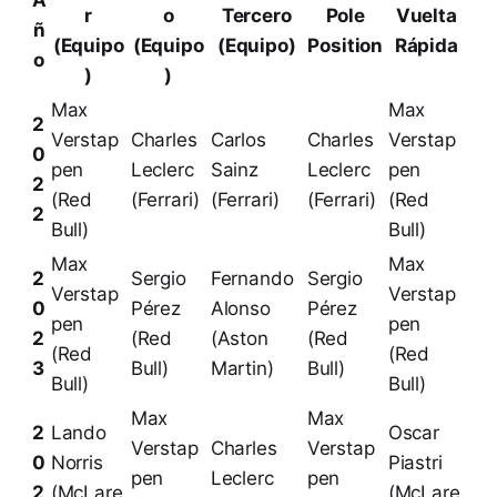
r
o
Tercero
Pole
Vuelta
ñ
(Equipo
(Equipo
(Equipo)
Position
Rápida
o
)
)
Max
Max
2
Verstap
Charles
Carlos
Charles
Verstap
0
pen
Leclerc
Sainz
Leclerc
pen
2
(Red
(Ferrari)
(Ferrari)
(Ferrari)
(Red
2
Bull)
Bull)
Max
Max
2
Sergio
Fernando
Sergio
Verstap
Verstap
0
Pérez
Alonso
Pérez
pen
pen
2
(Red
(Aston
(Red
(Red
(Red
3
Bull)
Martin)
Bull)
Bull)
Bull)
Max
Max
2
Lando
Oscar
Verstap
Charles
Verstap
0
Norris
Piastri
pen
Leclerc
pen
2
(McLare
(McLare