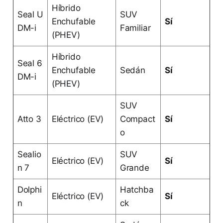
Híbrido
Seal U
SUV
Enchufable
Sí
DM-i
Familiar
(PHEV)
Híbrido
Seal 6
Enchufable
Sedán
Sí
DM-i
(PHEV)
SUV
Atto 3
Eléctrico (EV)
Compact
Sí
o
Sealio
SUV
Eléctrico (EV)
Sí
n 7
Grande
Dolphi
Hatchba
Eléctrico (EV)
Sí
n
ck