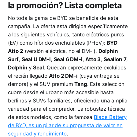
la promoción? Lista completa
No toda la gama de BYD se beneficia de esta
campaña. La oferta está dirigida específicamente
a los siguientes vehículos, tanto eléctricos puros
(EV) como híbridos enchufables (PHEV):
BYD
Atto 2
(versión eléctrica, no el DM-i),
Dolphin
Surf
,
Seal U DM-i
,
Seal 6 DM-i
,
Atto 3
,
Sealion 7
,
Dolphin
y
Seal
. Quedan expresamente excluidos
el recién llegado
Atto 2 DM-i
(cuya entrega se
demora) y el SUV premium
Tang
. Esta selección
cubre desde el urbano más accesible hasta
berlinas y SUVs familiares, ofreciendo una amplia
variedad para el comprador. La robustez técnica
de estos modelos, como la famosa
Blade Battery
de BYD, es un pilar de su propuesta de valor en
seguridad y rendimiento
.