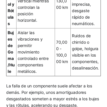
vertical mientras
130,0
ol y
imprecisa,
controlan la
00 km
Rót
desgaste
posición
ula
rápido de
horizontal.
s
neumáticos.
Buj
Aislar las
Ruidos de
es
vibraciones y
70,00
chirrido o
de
permitir
0 -
golpe, holgura
Go
movimiento
100,0
visible en los
ma
controlado entre
00 km
componentes,
/Hu
componentes
desalineación.
le
metálicos.
La falla de un componente suele afectar a los
demás. Por ejemplo, unos amortiguadores
desgastados someten a mayor estrés a los bujes
y las rótulas, acelerando su desgaste.