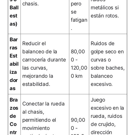
chasis.
pero
Ball
metálicos si
se
est
están rotos.
fatigan
as)
.
Bar
Reducir el
Ruidos de
ras
balanceo de la
80,00
golpe seco en
Est
carrocería durante
0 -
curvas o
abil
las curvas,
120,00
sobre baches,
iza
mejorando la
0 km
balanceo
dor
estabilidad.
excesivo.
as
Bra
Juego
Conectar la rueda
zos
excesivo en la
al chasis,
de
rueda, ruidos
permitiendo el
90,00
Co
de crujido,
movimiento
0 -
ntr
dirección