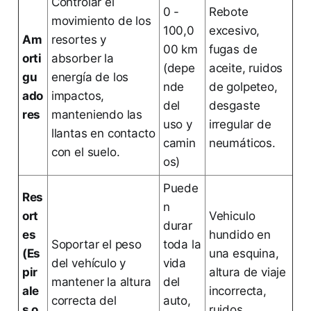
Controlar el
0 -
Rebote
movimiento de los
100,0
excesivo,
Am
resortes y
00 km
fugas de
orti
absorber la
(depe
aceite, ruidos
gu
energía de los
nde
de golpeteo,
ado
impactos,
del
desgaste
res
manteniendo las
uso y
irregular de
llantas en contacto
camin
neumáticos.
con el suelo.
os)
Puede
Res
n
ort
Vehiculo
durar
es
hundido en
Soportar el peso
toda la
(Es
una esquina,
del vehículo y
vida
pir
altura de viaje
mantener la altura
del
ale
incorrecta,
correcta del
auto,
s o
ruidos