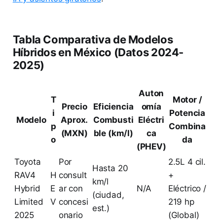
Tabla Comparativa de Modelos
Híbridos en México (Datos 2024-
2025)
Auton
T
Motor /
Precio
Eficiencia
omía
i
Potencia
Modelo
Aprox.
Combusti
Eléctri
p
Combina
(MXN)
ble (km/l)
ca
o
da
(PHEV)
Toyota
Por
2.5L 4 cil.
Hasta 20
RAV4
H
consult
+
km/l
Hybrid
E
ar con
N/A
Eléctrico /
(ciudad,
Limited
V
concesi
219 hp
est.)
2025
onario
(Global)