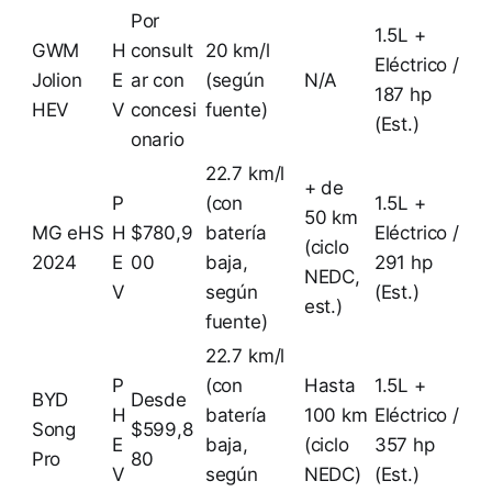
Por
1.5L +
GWM
H
consult
20 km/l
Eléctrico /
Jolion
E
ar con
(según
N/A
187 hp
HEV
V
concesi
fuente)
(Est.)
onario
22.7 km/l
+ de
P
(con
1.5L +
50 km
MG eHS
H
$780,9
batería
Eléctrico /
(ciclo
2024
E
00
baja,
291 hp
NEDC,
V
según
(Est.)
est.)
fuente)
22.7 km/l
P
(con
Hasta
1.5L +
BYD
Desde
H
batería
100 km
Eléctrico /
Song
$599,8
E
baja,
(ciclo
357 hp
Pro
80
V
según
NEDC)
(Est.)