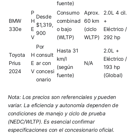
fuente)
P
Consumo
Aprox.
2.0L 4 cil.
Desde
BMW
H
combinad
60 km
+
$1,319,
330e
E
o bajo
(ciclo
Eléctrico /
900
V
(WLTP)
WLTP)
292 hp
Por
Hasta 31
2.0L +
Toyota
H
consult
km/l
Eléctrico /
Prius
E
ar con
N/A
(según
193 hp
2024
V
concesi
fuente)
(Global)
onario
Nota: Los precios son referenciales y pueden
variar. La eficiencia y autonomía dependen de
condiciones de manejo y ciclo de prueba
(NEDC/WLTP). Es esencial confirmar
especificaciones con el concesionario oficial.