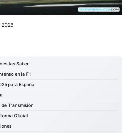
e 2026
ecesitas Saber
ntenso en la F1
2025 para España
ca
a de Transmisión
aforma Oficial
giones