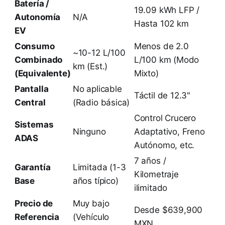
Batería /
19.09 kWh LFP /
Autonomía
N/A
Hasta 102 km
EV
Consumo
Menos de 2.0
~10-12 L/100
Combinado
L/100 km (Modo
km (Est.)
(Equivalente)
Mixto)
Pantalla
No aplicable
Táctil de 12.3"
Central
(Radio básica)
Control Crucero
Sistemas
Ninguno
Adaptativo, Freno
ADAS
Autónomo, etc.
7 años /
Garantía
Limitada (1-3
Kilometraje
Base
años típico)
ilimitado
Precio de
Muy bajo
Desde $639,900
Referencia
(Vehículo
MXN