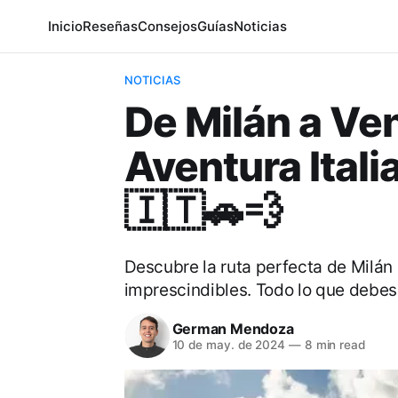
Inicio
Reseñas
Consejos
Guías
Noticias
NOTICIAS
De Milán a Ve
Aventura Ital
🇮🇹🚗💨
Descubre la ruta perfecta de Milán
imprescindibles. Todo lo que debes
German Mendoza
10 de may. de 2024
—
8 min read