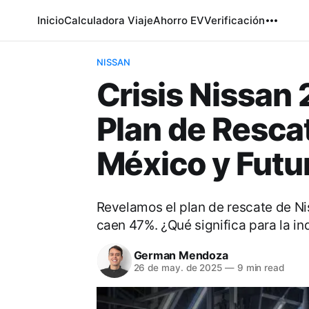
Inicio
Calculadora Viaje
Ahorro EV
Verificación
NISSAN
Crisis Nissan 
Plan de Rescat
México y Futu
Revelamos el plan de rescate de Nis
caen 47%. ¿Qué significa para la in
German Mendoza
26 de may. de 2025
—
9 min read