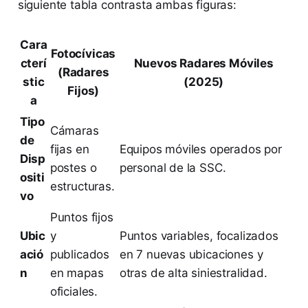
siguiente tabla contrasta ambas figuras:
Cara
Fotocívicas
cterí
Nuevos Radares Móviles
(Radares
stic
(2025)
Fijos)
a
Tipo
Cámaras
de
fijas en
Equipos móviles operados por
Disp
postes o
personal de la SSC.
ositi
estructuras.
vo
Puntos fijos
Ubic
y
Puntos variables, focalizados
ació
publicados
en 7 nuevas ubicaciones y
n
en mapas
otras de alta siniestralidad.
oficiales.