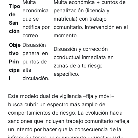
Multa
Multa económica + puntos de
Tipo
económica
penalización (licencia y
de
que se
matrícula) con trabajo
San
notifica por
comunitario. Intervención en el
ción
correo.
momento.
Obje
Disuasión
Disuasión y corrección
tivo
general en
conductual inmediata en
Prin
puntos de
zonas de alto riesgo
cipa
alta
específico.
l
circulación.
Este modelo dual de vigilancia –fija y móvil–
busca cubrir un espectro más amplio de
comportamientos de riesgo. La evolución hacia
sanciones que incluyen trabajo comunitario refleja
un intento por hacer que la consecuencia de la
infracción tenga un componente educativo y de