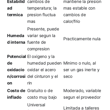
Estabilid
cambios de
mantiene la presion
ad
temperatura; la
mas estable con
termica
presion fluctua
cambios de
mas
calor/frio
Presente, puede
Humeda
variar segun la
Practicamente nula
d interna
fuente de
compresion
Potencial
El oxigeno y la
de
humedad pueden
Minimo o nulo, al
oxidacio
oxidar el acero
ser un gas inerte y
n/corrosi
del cinturon y el
seco
on
rin
Costo de
Gratuito o de
Moderado, variable
inflado
costo muy bajo
segun el proveedor
Universal
Limitada a talleres