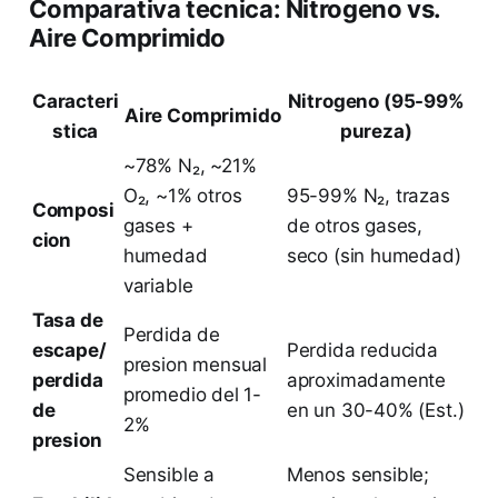
Comparativa tecnica: Nitrogeno vs.
Aire Comprimido
Caracteri
Nitrogeno (95-99%
Aire Comprimido
stica
pureza)
~78% N₂, ~21%
O₂, ~1% otros
95-99% N₂, trazas
Composi
gases +
de otros gases,
cion
humedad
seco (sin humedad)
variable
Tasa de
Perdida de
escape/
Perdida reducida
presion mensual
perdida
aproximadamente
promedio del 1-
de
en un 30-40% (Est.)
2%
presion
Sensible a
Menos sensible;