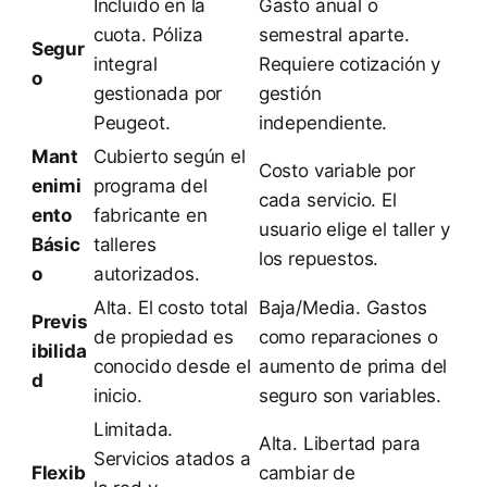
Incluido en la
Gasto anual o
cuota. Póliza
semestral aparte.
Segur
integral
Requiere cotización y
o
gestionada por
gestión
Peugeot.
independiente.
Mant
Cubierto según el
Costo variable por
enimi
programa del
cada servicio. El
ento
fabricante en
usuario elige el taller y
Básic
talleres
los repuestos.
o
autorizados.
Alta. El costo total
Baja/Media. Gastos
Previs
de propiedad es
como reparaciones o
ibilida
conocido desde el
aumento de prima del
d
inicio.
seguro son variables.
Limitada.
Alta. Libertad para
Servicios atados a
Flexib
cambiar de