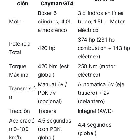
ción
Cayman GT4
Bóxer 6
3 cilindros en línea
Motor
cilindros, 4.0L
turbo, 1.5L + Motor
atmosférico
eléctrico
374 hp (231 hp
Potencia
420 hp
combustión + 143 hp
Total
eléctrico)
Torque
420 Nm (est.
250 Nm (motor
Máximo
global)
eléctrico)
Manual 6v /
Automática 6v (eje
Transmisió
PDK 7v
trasero) + 2v
n
(opcional)
(delantero)
Tracción
Trasera
Integral (AWD)
Aceleració
4.5 segundos
4.4 segundos
n 0-100
(con PDK,
(global)
km/h
global)