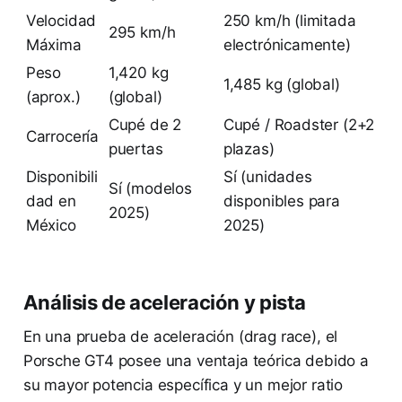
Velocidad
250 km/h (limitada
295 km/h
Máxima
electrónicamente)
Peso
1,420 kg
1,485 kg (global)
(aprox.)
(global)
Cupé de 2
Cupé / Roadster (2+2
Carrocería
puertas
plazas)
Disponibili
Sí (unidades
Sí (modelos
dad en
disponibles para
2025)
México
2025)
Análisis de aceleración y pista
En una prueba de aceleración (drag race), el
Porsche GT4 posee una ventaja teórica debido a
su mayor potencia específica y un mejor ratio