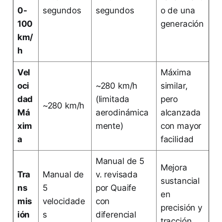
0-
segundos
segundos
o de una
100
generación
km/
h
Vel
Máxima
oci
~280 km/h
similar,
dad
(limitada
pero
~280 km/h
Má
aerodinámica
alcanzada
xim
mente)
con mayor
a
facilidad
Manual de 5
Mejora
Tra
Manual de
v. revisada
sustancial
ns
5
por Quaife
en
mis
velocidade
con
precisión y
ión
s
diferencial
tracción