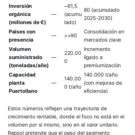
Inversión
~61,5
80 (acumulado
orgánica
—
(acumu
2025-2030)
(millones de €)
lado)
Países con
Consolidación en
—
>>90
presencia
mercados clave
Volumen
Incremento
220.00
suministrado
—
ligado a
0
(toneladas/año)
premiumización
Capacidad
140.000 t/año
140.00
planta
—
(con mejoras de
0 t/año
Puertollano
eficiencia)
Estos números reflejan una trayectoria de
crecimiento rentable, donde el foco no está en el
volumen por sí mismo, sino en el valor unitario.
Repsol pretende que el peso del segmento