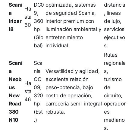
Scani
DC0
optimizada, sistemas
distancia
Ha
a
9,
de seguridad Scania,
, líneas
sta
Irizar
360
interior premium con
de lujo,
60
i8
hp
iluminación ambiental y
servicios
(Glo
entretenimiento
ejecutivo
bal)
individual.
s.
Rutas
Scani
Sca
regionale
a
nia
Versatilidad y agilidad,
s,
Neob
OC
excelente relación
turismo
Ha
us
09,
peso-potencia, bajo
de
sta
New
320
costo de operación,
circuito,
46
Road
hp
carrocería semi-integral
operador
380
(Est
robusta.
es
N10
.)
mediano
s.