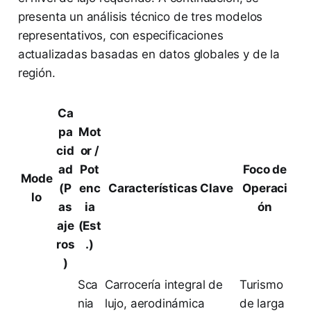
presenta un análisis técnico de tres modelos
representativos, con especificaciones
actualizadas basadas en datos globales y de la
región.
Ca
pa
Mot
cid
or /
ad
Pot
Foco de
Mode
(P
enc
Características Clave
Operaci
lo
as
ia
ón
aje
(Est
ros
.)
)
Sca
Carrocería integral de
Turismo
nia
lujo, aerodinámica
de larga