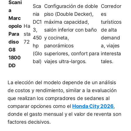
Scani
Sca
Configuración de doble
Corredor
a
nia
piso (Double Decker),
es
Marc
DC1
máxima capacidad,
turísticos
opolo
Ha
3,
salón inferior con baño
de alta
Para
sta
450
y cocineta,
demand
diso
72
hp
panorámicos
a, viajes
G8
(Glo
superiores, confort para
interesta
1800
bal)
viajes ultra-largos.
tales.
DD
La elección del modelo depende de un análisis
de costos y rendimiento, similar a la evaluación
que realizan los compradores de sedanes al
comparar opciones como el
Honda City 2026
,
donde el gasto mensual y el valor de reventa son
factores decisivos.