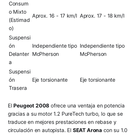
Consum
o Mixto
Aprox. 16 - 17 km/l
Aprox. 17 - 18 km/l
(Estimad
o)
Suspensi
ón
Independiente tipo
Independiente tipo
Delanter
McPherson
McPherson
a
Suspensi
ón
Eje torsionante
Eje torsionante
Trasera
El
Peugeot 2008
ofrece una ventaja en potencia
gracias a su motor 1.2 PureTech turbo, lo que se
traduce en mejores prestaciones en rebase y
circulación en autopista. El
SEAT Arona
con su 1.0