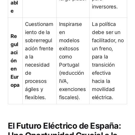
abl
inversores.
e
Cuestionam
Inspirarse
La política
iento de la
en
debe ser un
Re
sobrerregul
modelos
facilitador, no
gul
ación frente
exitosos
un freno,
aci
a la
como
para la
ón
necesidad
Portugal
transición
en
de
(reducción
efectiva
Eur
procesos
IVA,
hacia la
opa
ágiles y
exenciones
movilidad
flexibles.
fiscales).
eléctrica.
El Futuro Eléctrico de España: