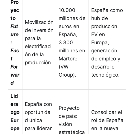
Pro
yec
10.000
España como
to
millones de
hub de
Movilización
Fut
euros en
producción
de inversión
ure
España,
EV en
para la
:
3.300
Europa,
electrificaci
Fas
millones en
generación
ón de la
t
Martorell
de empleo y
producción.
For
(VW
desarrollo
war
Group).
tecnológico.
d
Lid
era
España con
Proyecto
zgo
oportunida
Consolidar el
de país:
Eur
d única
rol de España
visión
ope
para liderar
en la nueva
estratégica