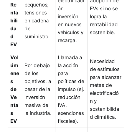
electrificaci
adopción de
Re
pequeños;
ón;
EVs si no se
nta
tensiones
inversión
logra la
bili
en cadena
en nuevos
rentabilidad
da
de
vehículos y
sostenible.
d
suministro.
recarga.
EV
Vol
Llamada a
Necesidad
úm
Por debajo
la acción
de estímulos
ene
de los
para
para alcanzar
s
objetivos, a
políticas de
metas de
de
pesar de la
impulso (ej.
electrificació
Ve
inversión
reducción
n y
nta
masiva de
IVA,
sostenibilida
s
la industria.
exenciones
d climática.
EV
fiscales).