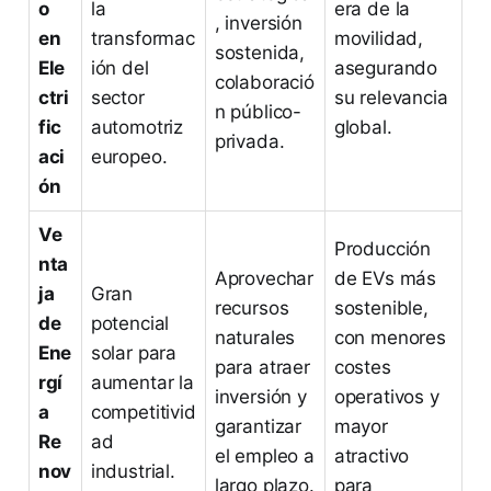
o
la
era de la
, inversión
en
transformac
movilidad,
sostenida,
Ele
ión del
asegurando
colaboració
ctri
sector
su relevancia
n público-
fic
automotriz
global.
privada.
aci
europeo.
ón
Ve
Producción
nta
Aprovechar
de EVs más
ja
Gran
recursos
sostenible,
de
potencial
naturales
con menores
Ene
solar para
para atraer
costes
rgí
aumentar la
inversión y
operativos y
a
competitivid
garantizar
mayor
Re
ad
el empleo a
atractivo
nov
industrial.
largo plazo.
para