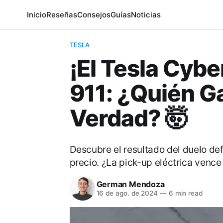
Inicio
Reseñas
Consejos
Guías
Noticias
TESLA
¡El Tesla Cyb
911: ¿Quién Ga
Verdad? 🤯
Descubre el resultado del duelo def
precio. ¿La pick-up eléctrica vence
German Mendoza
16 de ago. de 2024
—
6 min read