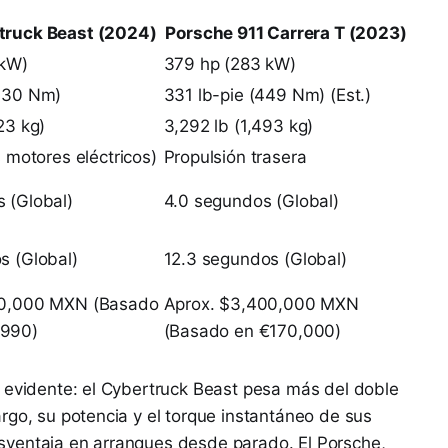
truck Beast (2024)
Porsche 911 Carrera T (2023)
 kW)
379 hp (283 kW)
(930 Nm)
331 lb-pie (449 Nm) (Est.)
23 kg)
3,292 lb (1,493 kg)
s motores eléctricos)
Propulsión trasera
 (Global)
4.0 segundos (Global)
s (Global)
12.3 segundos (Global)
00,000 MXN (Basado
Aprox. $3,400,000 MXN
,990)
(Basado en €170,000)
s evidente: el Cybertruck Beast pesa más del doble
rgo, su potencia y el torque instantáneo de sus
sventaja en arranques desde parado. El Porsche,