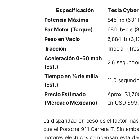
Especificación
Tesla Cyber
Potencia Máxima
845 hp (631
Par Motor (Torque)
686 lb-pie 
Peso en Vacío
6,884 lb (3,1
Tracción
Tripolar (Tre
Aceleración 0-60 mph
2.6 segundos
(Est.)
Tiempo en ¼ de milla
11.0 segundo
(Est.)
Precio Estimado
Aprox. $1,7
(Mercado Mexicano)
en USD $99
La disparidad en peso es el factor má
que el Porsche 911 Carrera T. Sin emba
motores eléctricos compensan esta de