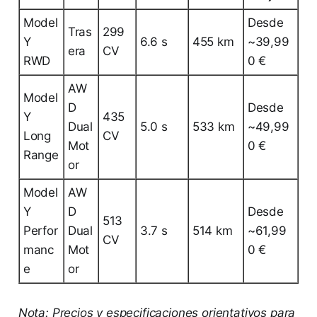
Model
Desde
Tras
299
Y
6.6 s
455 km
~39,99
era
CV
RWD
0 €
AW
Model
D
Desde
Y
435
Dual
5.0 s
533 km
~49,99
Long
CV
Mot
0 €
Range
or
Model
AW
Y
D
Desde
513
Perfor
Dual
3.7 s
514 km
~61,99
CV
manc
Mot
0 €
e
or
Nota: Precios y especificaciones orientativos para