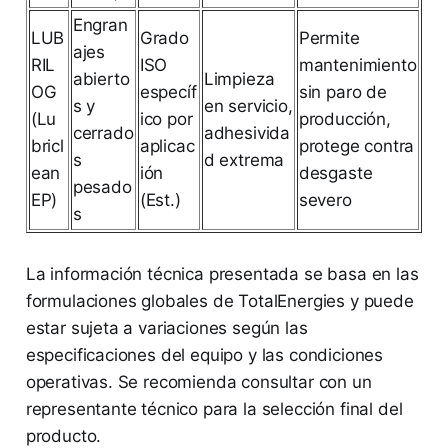
Engran
LUB
Grado
Permite
ajes
RIL
ISO
mantenimiento
abierto
Limpieza
OG
específ
sin paro de
s y
en servicio,
(Lu
ico por
producción,
cerrado
adhesivida
bricl
aplicac
protege contra
s
d extrema
ean
ión
desgaste
pesado
EP)
(Est.)
severo
s
La información técnica presentada se basa en las
formulaciones globales de TotalEnergies y puede
estar sujeta a variaciones según las
especificaciones del equipo y las condiciones
operativas. Se recomienda consultar con un
representante técnico para la selección final del
producto.