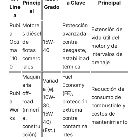
Princip
a Clave
Principal
Líne
Grado
al
a
Rubi
Motore
Protección
Extensión de
a
s diésel
avanzada
vida útil del
Opti
de
15W-
contra
motor y de
ma
flotas
40
desgaste,
intervalos de
110
comerc
estabilidad
drenaje
0
iales
térmica
Maquin
Fuel
Variad
aria
Economy
a (ej.
Reducción de
Rubi
off-
(FE),
10W-
consumo de
a
road
protección
30,
combustible y
Wor
(minerí
extrema
15W-
costos de
ks
a,
contra
40)
mantenimiento
constru
contamina
(Est.)
cción)
ntes