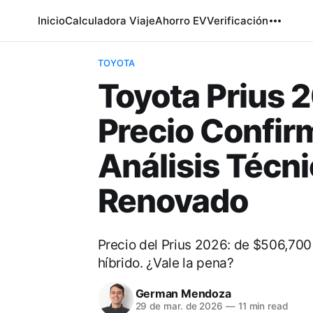
Inicio
Calculadora Viaje
Ahorro EV
Verificación
TOYOTA
Toyota Prius 
Precio Confir
Análisis Técni
Renovado
Precio del Prius 2026: de $506,70
híbrido. ¿Vale la pena?
German Mendoza
29 de mar. de 2026
—
11 min read