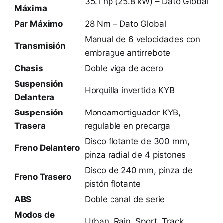
35.1 hp (25.8 kW) – Dato Global
Máxima
Par Máximo
28 Nm – Dato Global
Manual de 6 velocidades con
Transmisión
embrague antirrebote
Chasis
Doble viga de acero
Suspensión
Horquilla invertida KYB
Delantera
Suspensión
Monoamortiguador KYB,
Trasera
regulable en precarga
Disco flotante de 300 mm,
Freno Delantero
pinza radial de 4 pistones
Disco de 240 mm, pinza de
Freno Trasero
pistón flotante
ABS
Doble canal de serie
Modos de
Urban, Rain, Sport, Track