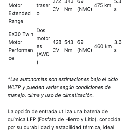
272
343
69
5.3
Motor
traser
475 km
CV
Nm
(NMC)
s
Extended
o
Range
Dos
EX30 Twin
motor
Motor
428
543
69
3.6
es
460 km
Performan
CV
Nm
(NMC)
s
(AWD
ce
)
*Las autonomías son estimaciones bajo el ciclo
WLTP y pueden variar según condiciones de
manejo, clima y uso de climatización.
La opción de entrada utiliza una batería de
química LFP (Fosfato de Hierro y Litio), conocida
por su durabilidad y estabilidad térmica, ideal