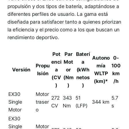
propulsión y dos tipos de batería, adaptándose a
diferentes perfiles de usuario. La gama está
diseñada para satisfacer tanto a quienes priorizan
la eficiencia y el precio como a los que buscan un
rendimiento deportivo.
Pot
Par
Baterí
Autono
0-
enci
Mot
a
Propu
mía
100
Versión
a
or
(kWh
lsión
WLTP
km
(CV
(Nm
netos
(km)*
/h
)
)
)
EX30
Motor
272
343
51
5.7
Single
traser
344 km
CV
Nm
(LFP)
s
Motor
o
EX30
Single
Motor