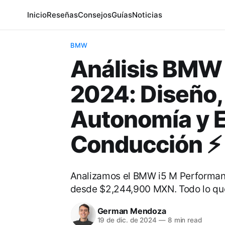
Inicio
Reseñas
Consejos
Guías
Noticias
BMW
Análisis BMW
2024: Diseño, 
Autonomía y E
Conducción ⚡️
Analizamos el BMW i5 M Performanc
desde $2,244,900 MXN. Todo lo qu
German Mendoza
19 de dic. de 2024
—
8 min read