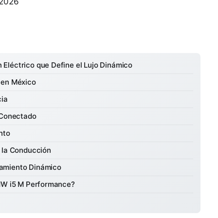
 2026
Eléctrico que Define el Lujo Dinámico
 en México
cia
o Conectado
nto
a la Conducción
tamiento Dinámico
BMW i5 M Performance?