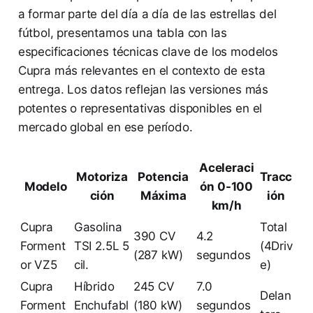
a formar parte del día a día de las estrellas del
fútbol, presentamos una tabla con las
especificaciones técnicas clave de los modelos
Cupra más relevantes en el contexto de esta
entrega. Los datos reflejan las versiones más
potentes o representativas disponibles en el
mercado global en ese período.
Aceleraci
Motoriza
Potencia
Tracc
Modelo
ón 0-100
ción
Máxima
ión
km/h
Cupra
Gasolina
Total
390 CV
4.2
Forment
TSI 2.5L 5
(4Driv
(287 kW)
segundos
or VZ5
cil.
e)
Cupra
Híbrido
245 CV
7.0
Delan
Forment
Enchufabl
(180 kW)
segundos