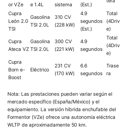
tera
or VZe
e 1.4L
sistema
(Est.)
Cupra
4.9
Total
Gasolina
310 CV
León 2.0
segundos
(4Driv
TSI 2.0L
(228 kW)
TSI
(Est.)
e)
Total
Cupra
Gasolina
300 CV
4.9
(4Driv
Ateca VZ
TSI 2.0L
(221 kW)
segundos
e)
Cupra
231 CV
6.6
Trase
Born e-
Eléctrico
(170 kW)
segundos
ra
Boost
Nota: Las prestaciones pueden variar según el
mercado específico (España/México) y el
equipamiento. La versión híbrida enchufable del
Formentor (VZe) ofrece una autonomía eléctrica
WLTP de aproximadamente 50 km.