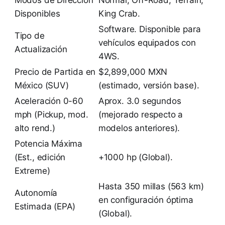
Modos de Dirección
Normal, Off-Road, Terrain,
Disponibles
King Crab.
Software. Disponible para
Tipo de
vehículos equipados con
Actualización
4WS.
Precio de Partida en
$2,899,000 MXN
México (SUV)
(estimado, versión base).
Aceleración 0-60
Aprox. 3.0 segundos
mph (Pickup, mod.
(mejorado respecto a
alto rend.)
modelos anteriores).
Potencia Máxima
(Est., edición
+1000 hp (Global).
Extreme)
Hasta 350 millas (563 km)
Autonomía
en configuración óptima
Estimada (EPA)
(Global).