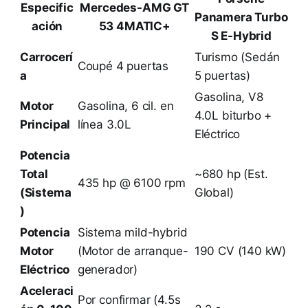
Especific
Mercedes-AMG GT
Panamera Turbo
ación
53 4MATIC+
S E-Hybrid
Carrocerí
Turismo (Sedán
Coupé 4 puertas
a
5 puertas)
Gasolina, V8
Motor
Gasolina, 6 cil. en
4.0L biturbo +
Principal
línea 3.0L
Eléctrico
Potencia
Total
~680 hp (Est.
435 hp @ 6100 rpm
(Sistema
Global)
)
Potencia
Sistema mild-hybrid
Motor
(Motor de arranque-
190 CV (140 kW)
Eléctrico
generador)
Aceleraci
Por confirmar (4.5s