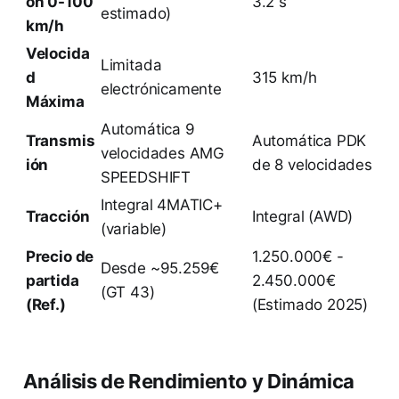
ón 0-100
3.2 s
estimado)
km/h
Velocida
Limitada
d
315 km/h
electrónicamente
Máxima
Automática 9
Transmis
Automática PDK
velocidades AMG
ión
de 8 velocidades
SPEEDSHIFT
Integral 4MATIC+
Tracción
Integral (AWD)
(variable)
Precio de
1.250.000€ -
Desde ~95.259€
partida
2.450.000€
(GT 43)
(Ref.)
(Estimado 2025)
Análisis de Rendimiento y Dinámica