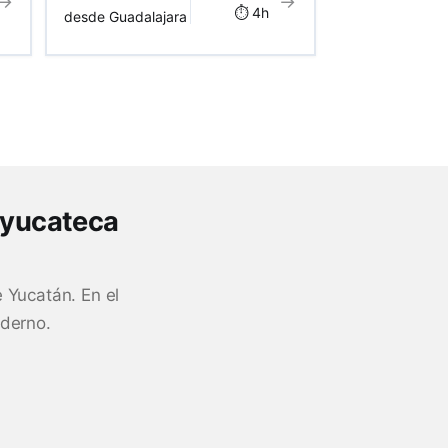
→
→
⏱️ 4h
desde Guadalajara
a yucateca
 Yucatán. En el
oderno.