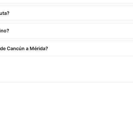
ruta?
ino?
 de Cancún a Mérida?