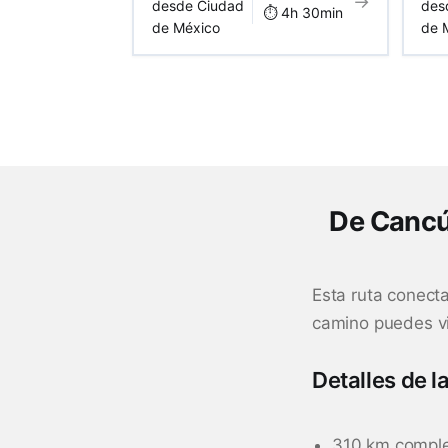
→
desde Ciudad
des
⏱️ 4h 30min
de México
de 
De Cancún
Esta ruta conect
camino puedes vi
Detalles de la
310 km compl