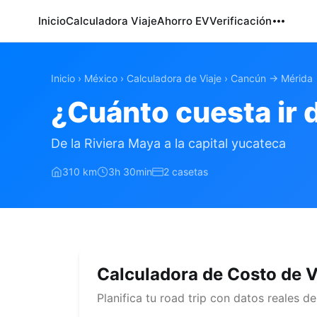
Inicio
Calculadora Viaje
Ahorro EV
Verificación
Inicio
›
México
›
Calculadora de Viaje
›
Cancún → Mérida
¿Cuánto cuesta ir 
De la Riviera Maya a la capital yucateca
310 km
3h 30min
2 casetas
Calculadora de Costo de V
Planifica tu road trip con datos reales 