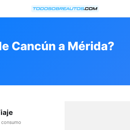
de Cancún a Mérida?
iaje
de consumo