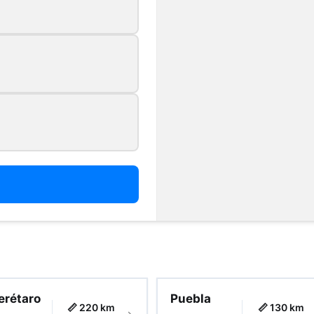
o
erétaro
Puebla
📏 220 km
📏 130 km