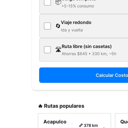
📦
+5-15% consumo
Viaje redondo
🔄
Ida y vuelta
Ruta libre (sin casetas)
🛣️
Ahorras $645 • 330 km, ~5h
Calcular Cost
🔥 Rutas populares
Acapulco
Qu
📏 378 km