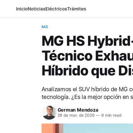
Inicio
Noticias
Eléctricos
Trámites
MG
MG HS Hybrid+
Técnico Exhau
Híbrido que D
Analizamos el SUV híbrido de MG c
tecnología. ¿Es la mejor opción en
German Mendoza
29 de mar. de 2026
—
9 min read