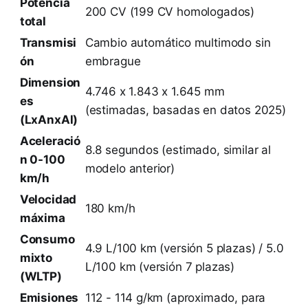
Potencia
200 CV (199 CV homologados)
total
Transmisi
Cambio automático multimodo sin
ón
embrague
Dimension
4.746 x 1.843 x 1.645 mm
es
(estimadas, basadas en datos 2025)
(LxAnxAl)
Aceleració
8.8 segundos (estimado, similar al
n 0-100
modelo anterior)
km/h
Velocidad
180 km/h
máxima
Consumo
4.9 L/100 km (versión 5 plazas) / 5.0
mixto
L/100 km (versión 7 plazas)
(WLTP)
Emisiones
112 - 114 g/km (aproximado, para