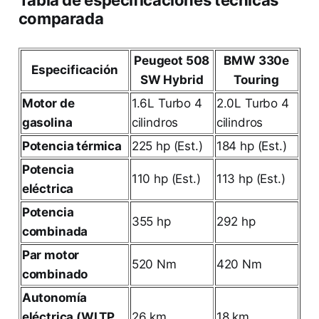
comparada
Peugeot 508
BMW 330e
Especificación
SW Hybrid
Touring
Motor de
1.6L Turbo 4
2.0L Turbo 4
gasolina
cilindros
cilindros
Potencia térmica
225 hp (Est.)
184 hp (Est.)
Potencia
110 hp (Est.)
113 hp (Est.)
eléctrica
Potencia
355 hp
292 hp
combinada
Par motor
520 Nm
420 Nm
combinado
Autonomía
eléctrica (WLTP
26 km
18 km